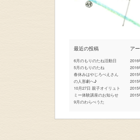
最近の投稿
ア
6月のもりのたね活動日
201
5月のもりのたね
201
春休みはやじろべえさん
201
の人形劇へ♪
201
10月27日 親子オイリュト
201
ミー体験講座のお知らせ
201
9月のわらべうた