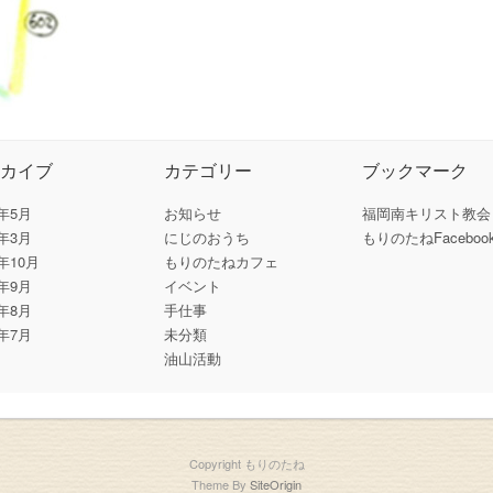
ーカイブ
カテゴリー
ブックマーク
6年5月
お知らせ
福岡南キリスト教会
6年3月
にじのおうち
もりのたねFaceboo
5年10月
もりのたねカフェ
5年9月
イベント
5年8月
手仕事
5年7月
未分類
油山活動
Copyright もりのたね
Theme By
SiteOrigin